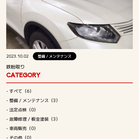
2023.10.02
整備 / メンテナンス
鉄粉取り
CATEGORY
すべて
（6）
整備 / メンテナンス
（3）
法定点検
（0）
故障修理 / 板金塗装
（3）
車両販売
（0）
その他
（0）